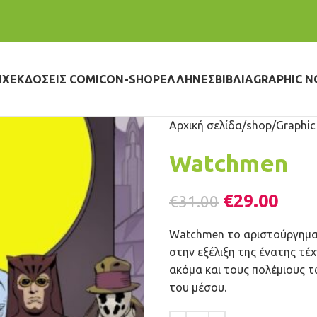
IX
ΕΚΔΌΣΕΙΣ COMICON-SHOP
ΈΛΛΗΝΕΣ
ΒΙΒΛΊΑ
GRAPHIC N
Αρχική σελίδα
shop
Graphic
Watchmen
€
29.00
€
31.00
Watchmen το αριστούργημα 
στην εξέλιξη της ένατης τέ
ακόμα και τους πολέμιους τ
του μέσου.