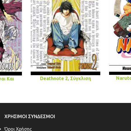
Naruto
Deathnote 2, Σύγκλιση
αι Και
ΧΡΉΣΙΜΟΙ ΣΎΝΔΕΣΜΟΙ
Όροι Χρήσης