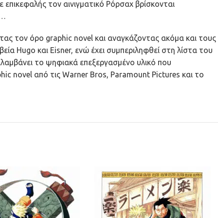
 επικεφαλής τον αινιγματικό Ρόρσαχ βρίσκονται
ν…
ας τον όρο graphic novel και αναγκάζοντας ακόμα και τους
εία Hugo και Eisner, ενώ έχει συμπεριληφθεί στη λίστα του
ιλαμβάνει το ψηφιακά επεξεργασμένο υλικό που
c novel από τις Warner Bros, Paramount Pictures και το