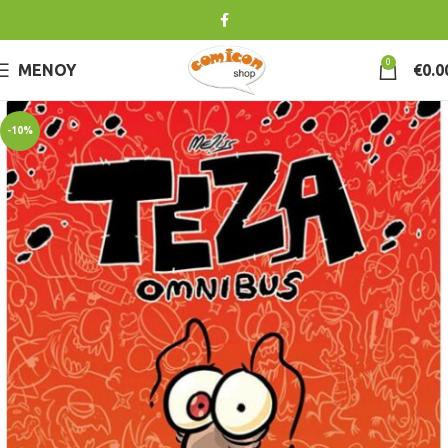
0
ΜΕΝΟΎ
€
0.0
-10%