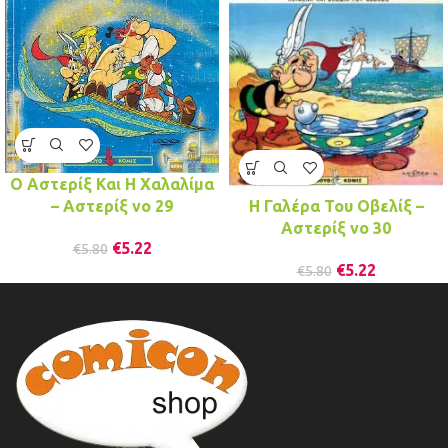
Ο Αστερίξ Και Η Χαλαλίμα
– Αστερίξ νo 29
Η Γαλέρα Του Οβελίξ –
Αστερίξ νo 30
€
5.22
€
5.80
€
5.22
€
5.80