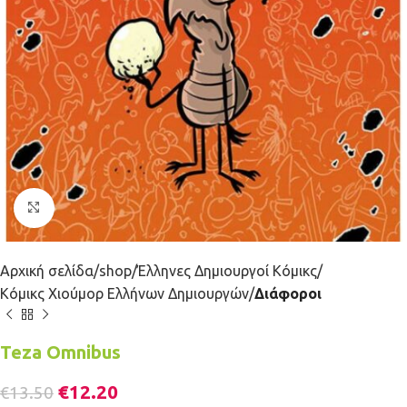
Κλικ για μεγέθυνση
Αρχική σελίδα
shop
Έλληνες Δημιουργοί Κόμικς
Κόμικς Χιούμορ Ελλήνων Δημιουργών
Διάφοροι
Teza Omnibus
€
12.20
€
13.50