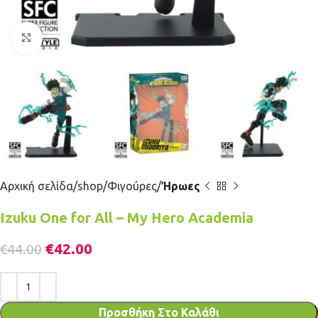
Κλικ για μεγέθυνση
Αρχική σελίδα
shop
Φιγούρες
Ήρωες
Izuku One for All – My Hero Academia
€
42.00
€
44.00
Προσθήκη Στο Καλάθι