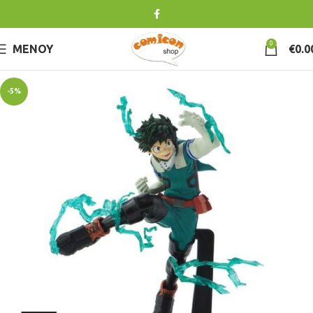
0
ΜΕΝΟΎ
€
0.0
-5%