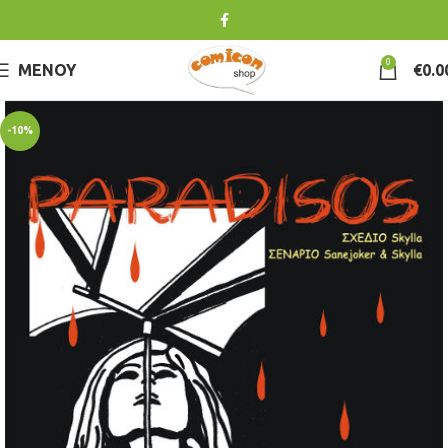
0
ΜΕΝΟΎ
€
0.0
-10%