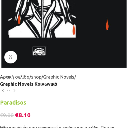
Κλικ για μεγέθυνση
Αρχική σελίδα
shop
Graphic Novels
Graphic Novels Κοινωνικά
Paradisos
€
8.10
€
9.00
Μία κοινωνία που επικρατεί η ειρήνη και η τάξη. Που οι