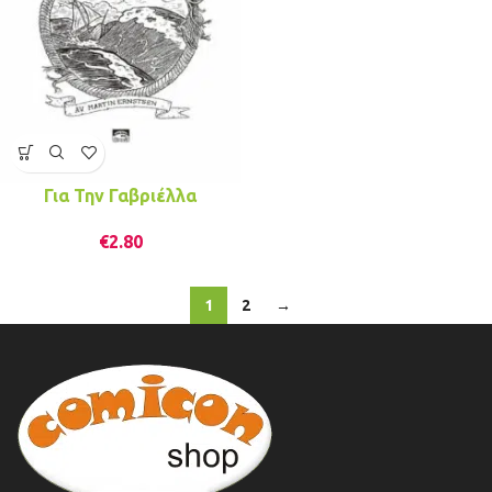
Για Την Γαβριέλλα
€
2.80
1
2
→