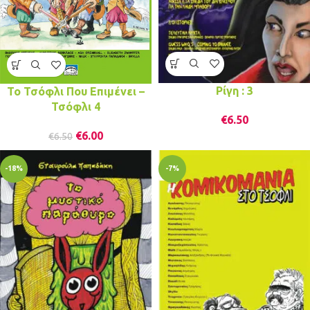
Ρίγη : 3
Το Τσόφλι Που Επιμένει –
Τσόφλι 4
€
6.50
€
6.00
€
6.50
-18%
-7%