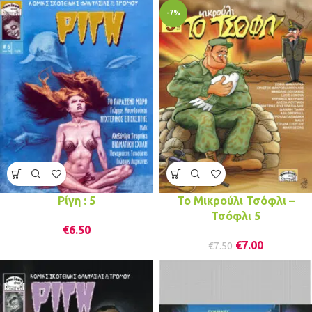
-7%
Ρίγη : 5
Το Μικρούλι Τσόφλι –
Τσόφλι 5
€
6.50
€
7.00
€
7.50