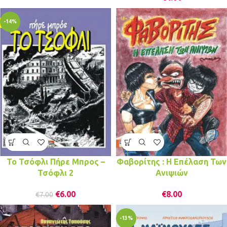
-14%
Το Τσόφλι Πήρε Μπρος –
Φαβορίτης : Η Επέλαση Των
Τσόφλι 2
Ανιψιών
€
6.00
€
8.00
€
7.00
-13%