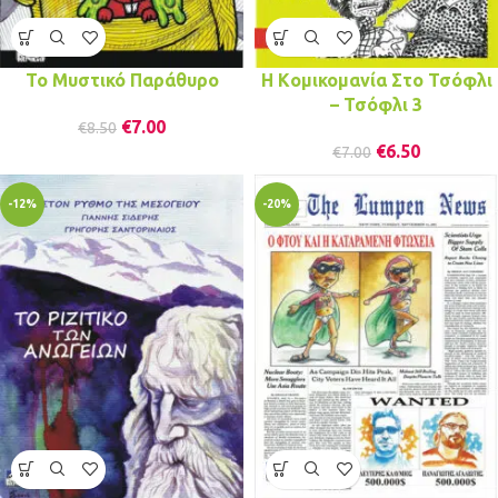
Το Μυστικό Παράθυρο
H Kομικομανία Στο Τσόφλι
– Τσόφλι 3
€
7.00
€
8.50
€
6.50
€
7.00
-12%
-20%