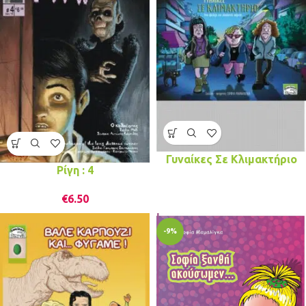
Γυναίκες Σε Κλιμακτήριο
Ρίγη : 4
€
6.50
-9%