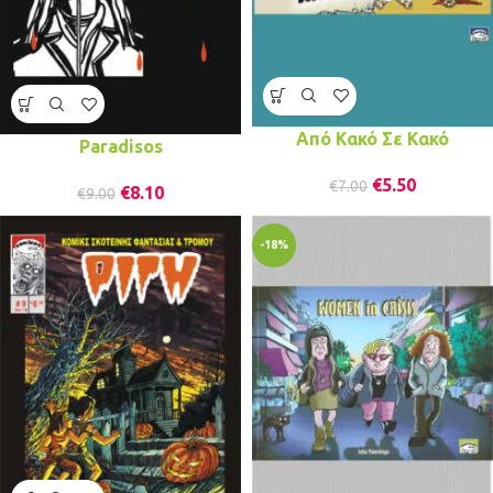
Από Κακό Σε Κακό
Paradisos
€
5.50
€
7.00
€
8.10
€
9.00
-18%