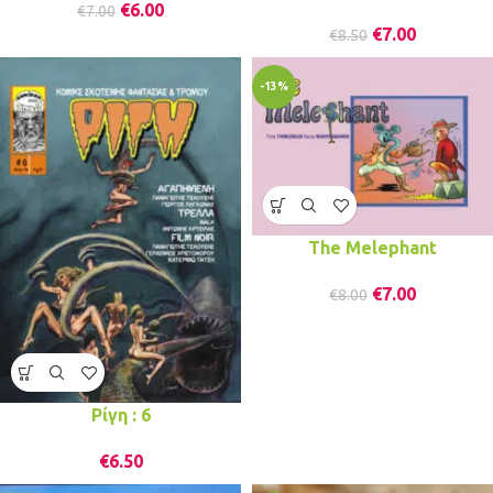
€
6.00
€
7.00
€
7.00
€
8.50
-13%
The Melephant
€
7.00
€
8.00
Ρίγη : 6
€
6.50