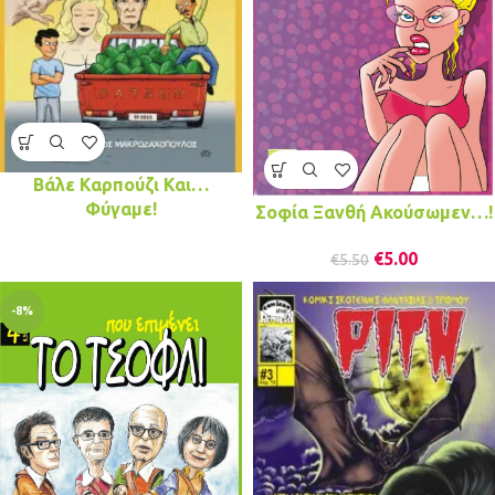
Βάλε Καρπούζι Και…
Φύγαμε!
Σοφία Ξανθή Ακούσωμεν…!
€
5.00
€
5.50
-8%