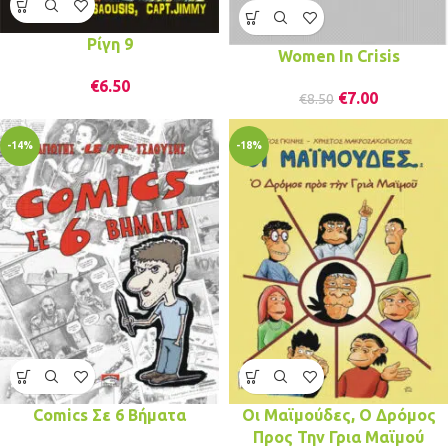
Ρίγη 9
Women In Crisis
€
6.50
€
7.00
€
8.50
-14%
-18%
Comics Σε 6 Βήματα
Οι Μαϊμούδες, Ο Δρόμος
Προς Την Γρια Μαϊμού