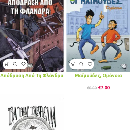
Απόδραση Από Τη Φλάνδρα
Μαϊμούδες, Ομόνοια
€
7.00
€
8.00