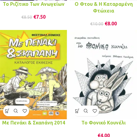
Το Ριζίτικο Των Ανωγείων
Ο Φτου & Η Καταραμένη
Φτώχεια
€
7.50
€
8.50
€
8.00
€
10.00
Με Πενάκι & Σκαπάνη 2014
Το Φονικό Κουνέλι
€
4.00