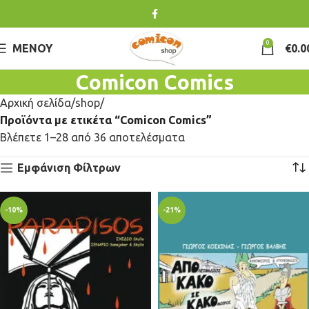
0
ΜΕΝΟΎ
€
0.0
Comicon Comics
Αρχική σελίδα
shop
Προϊόντα με ετικέτα “Comicon Comics”
Βλέπετε 1–28 από 36 αποτελέσματα
Εμφάνιση Φίλτρων
-10%
-21%