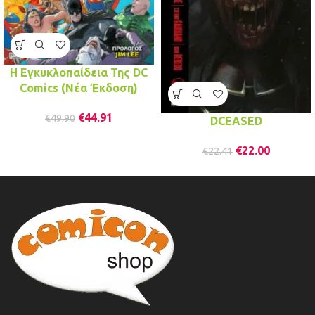
Η Εγκυκλοπαίδεια Της DC
Comics (Νέα Έκδοση)
€
44.91
€
49.90
DCEASED
€
22.00
€
22.41