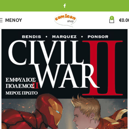
0
ΜΕΝΟΎ
€
0.0