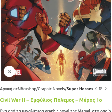
Κλικ για μεγέθυνση
Αρχική σελίδα
shop
Graphic Novels
Super Heroes
Civil War II – Εμφύλιος Πόλεμος – Μέρος 1ο
Ένα από τα μεγαλύτερα graphic novel της Marvel, στο οποίο