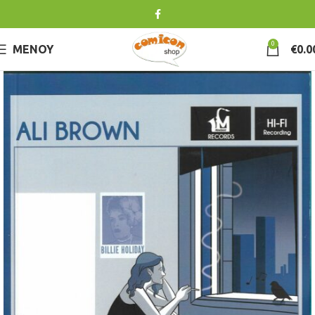
0
ΜΕΝΟΎ
€
0.0