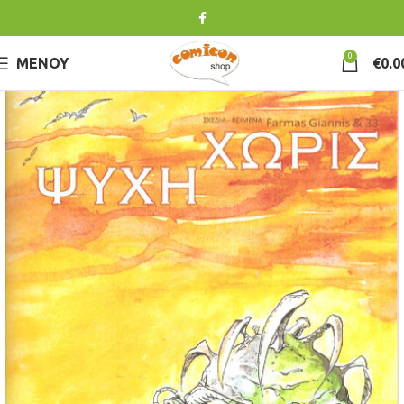
0
ΜΕΝΟΎ
€
0.0