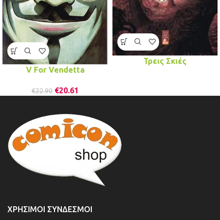
Τρεις Σκιές
V For Vendetta
€
20.61
€
22.90
ΧΡΉΣΙΜΟΙ ΣΎΝΔΕΣΜΟΙ