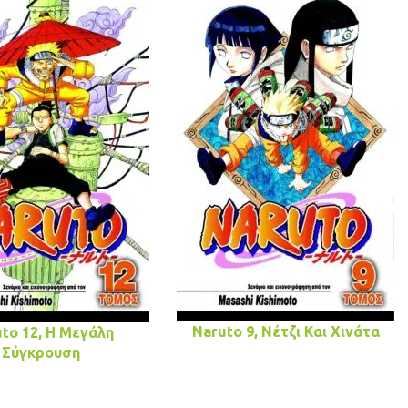
Naruto 9, Νέτζι Και Χινάτα
to 12, Η Μεγάλη
Σύγκρουση