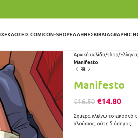
IX
ΕΚΔΌΣΕΙΣ COMICON-SHOP
ΈΛΛΗΝΕΣ
ΒΙΒΛΊΑ
GRAPHIC N
Αρχική σελίδα
shop
Έλληνες
Manifesto
Manifesto
€
14.80
€
16.50
Σήμερα κλείνω το εικοστό τέ
πλούσιος, ούτε διάσημος…