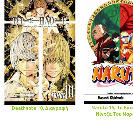
Naruto 15, Το Εγχ
Deathnote 10, Διαγραφή
Νίντζα Του Ναρ