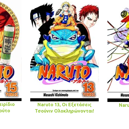
ειρίδιο
Naruto 13, Οι Εξετάσεις
Naru
ούτο
Τσούνιν Ολοκληρώνονται!