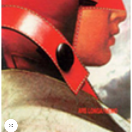
Κλικ για μεγέθυνση