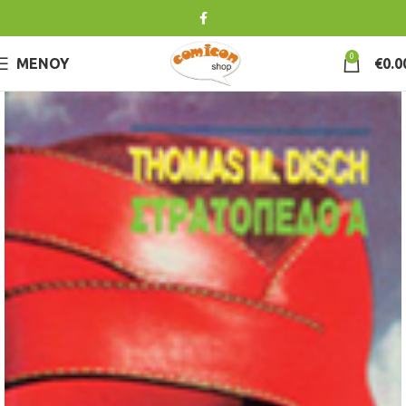
0
ΜΕΝΟΎ
€
0.0