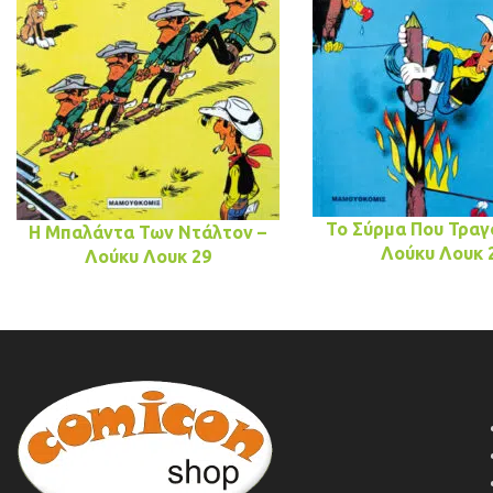
Το Σύρμα Που Τραγ
Η Μπαλάντα Των Ντάλτον –
Λούκυ Λουκ 
Λούκυ Λουκ 29