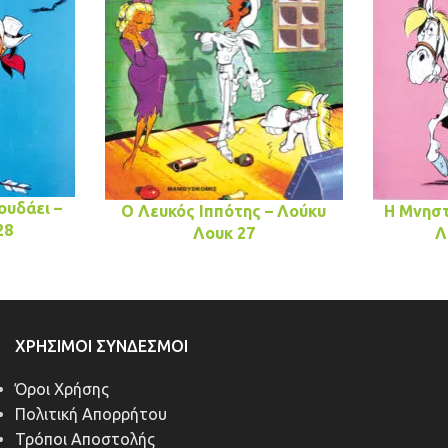
ουδάει –
Ο Λευκός Ιππότης – Λούκυ
Η Μνηστ
28
Λουκ 27
Λ
ΧΡΉΣΙΜΟΙ ΣΎΝΔΕΣΜΟΙ
Όροι Χρήσης
Πολιτική Απορρήτου
Τρόποι Αποστολής