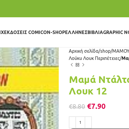
IX
ΕΚΔΌΣΕΙΣ COMICON-SHOP
ΈΛΛΗΝΕΣ
ΒΙΒΛΊΑ
GRAPHIC N
Αρχική σελίδα
shop
ΜΑΜΟΥ
Λούκυ Λουκ Περιπέτειες
Μα
Μαμά Ντάλτο
Λουκ 12
€
7.90
€
8.80