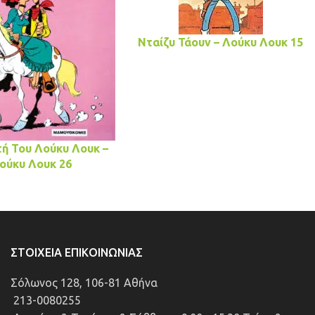
Νταίζυ Τάουν – Λούκυ Λουκ 15
ή Του Λούκυ Λουκ –
ούκυ Λουκ 26
ΣΤΟΙΧΕΊΑ ΕΠΙΚΟΙΝΩΝΊΑΣ
Σόλωνος 128, 106-81 Αθήνα
213-0080255