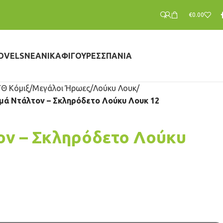
€
0.00
OVELS
ΝΕΑΝΙΚΆ
ΦΙΓΟΎΡΕΣ
ΣΠΆΝΙΑ
Θ Κόμιξ
Μεγάλοι Ήρωες
Λούκυ Λουκ
μά Ντάλτον – Σκληρόδετο Λούκυ Λουκ 12
ν – Σκληρόδετο Λούκυ