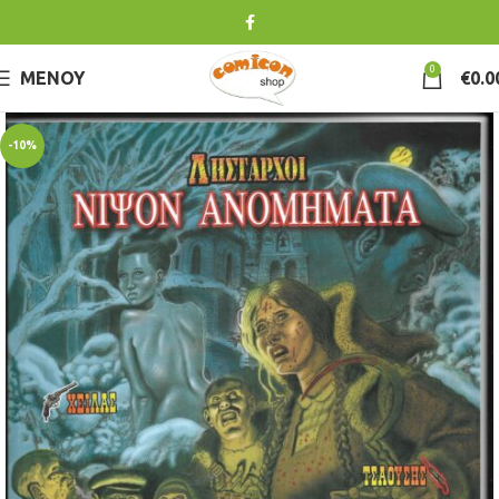
0
ΜΕΝΟΎ
€
0.0
-10%