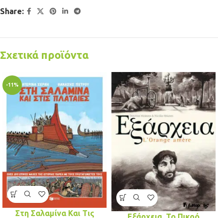
Share:
Σχετικά προϊόντα
-11%
Στη Σαλαμίνα Και Τις
Εξάρχεια, Το Πικρό