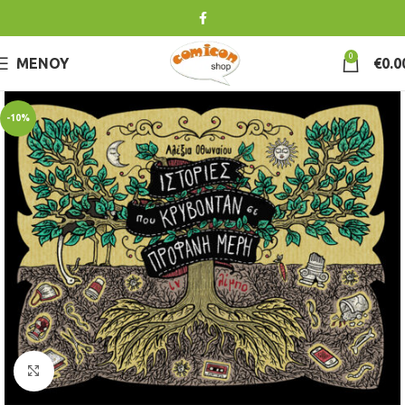
0
ΜΕΝΟΎ
€
0.0
-10%
Κλικ για μεγέθυνση