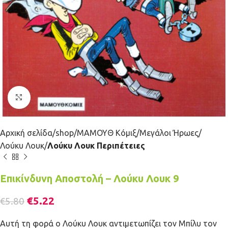
Κλικ για μεγέθυνση
Αρχική σελίδα
shop
ΜΑΜΟΥΘ Κόμιξ
Μεγάλοι Ήρωες
Λούκυ Λουκ
Λούκυ Λουκ Περιπέτειες
Επικίνδυνη Αποστολή – Λούκυ Λουκ 9
€
5.22
€
5.80
Αυτή τη φορά ο Λούκυ Λουκ αντιμετωπίζει τον Μπίλυ τον