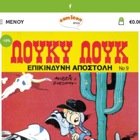
0
ΜΕΝΟΎ
€
0.0
-10%