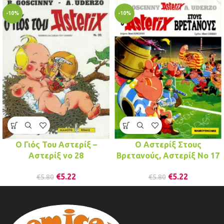
-10%
-10%
Ο Γιός Του Αστερίξ –
Ο Αστερίξ Στους
Αστερίξ νo 28
Βρετανούς, Αστερίξ No 17
€
5.22
€
5.22
€
5.80
€
5.80