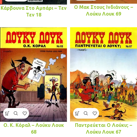
Ο Μακ Στους Ινδιάνους –
Κάρβουνα Στο Αμπάρι – Τεν
Λούκυ Λουκ 69
Τεν 18
Ο. Κ. Κόραλ – Λούκυ Λουκ
Παντρεύεται Ο Λούκυ; –
68
Λούκυ Λουκ 67