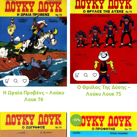
Ο Θρύλος Της Δύσης –
Η Ωραία Προβένς – Λούκυ
Λούκυ Λουκ 75
Λουκ 76
-15%