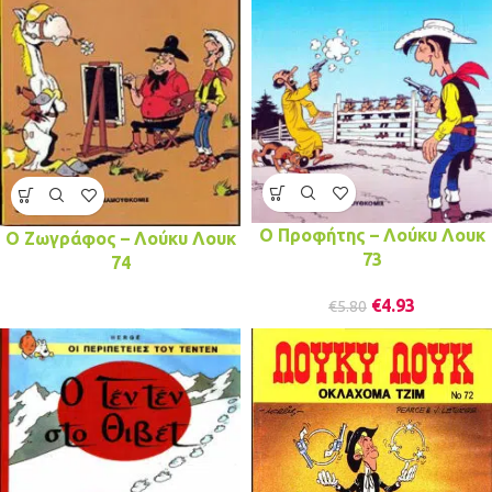
Ο Προφήτης – Λούκυ Λουκ
Ο Ζωγράφος – Λούκυ Λουκ
73
74
€
4.93
€
5.80