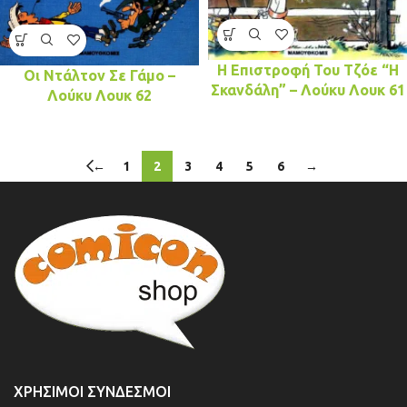
Η Επιστροφή Του Τζόε “Η
Οι Ντάλτον Σε Γάμο –
Σκανδάλη” – Λούκυ Λουκ 61
Λούκυ Λουκ 62
←
1
2
3
4
5
6
→
ΧΡΉΣΙΜΟΙ ΣΎΝΔΕΣΜΟΙ