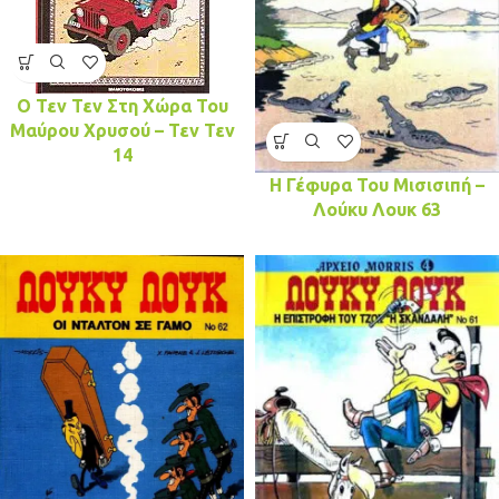
Ο Τεν Τεν Στη Χώρα Του
Μαύρου Χρυσού – Τεν Τεν
14
Η Γέφυρα Του Μισισιπή –
Λούκυ Λουκ 63