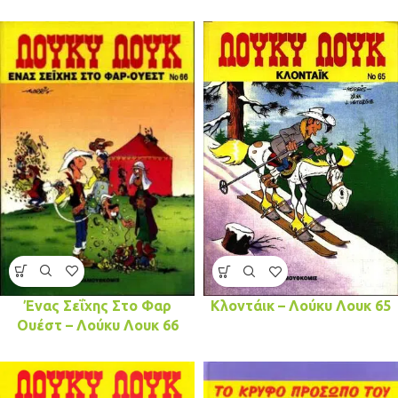
Ένας Σεΐχης Στο Φαρ
Κλοντάικ – Λούκυ Λουκ 65
Ουέστ – Λούκυ Λουκ 66