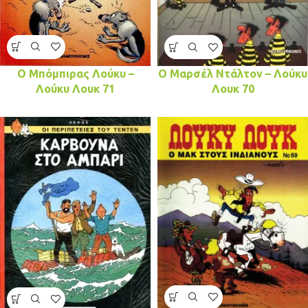
Ο Μπόμπιρας Λούκυ –
Ο Μαρσέλ Ντάλτον – Λούκυ
Λούκυ Λουκ 71
Λουκ 70