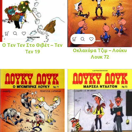
O Tεν Τεν Στο Θιβέτ – Τεν
Οκλαχόμα Τζιμ – Λούκυ
Τεν 19
Λουκ 72