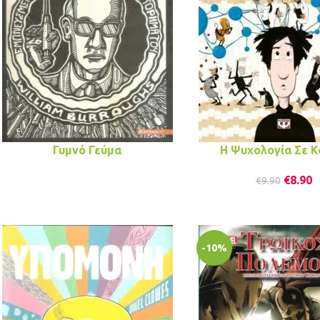
Γυμνό Γεύμα
Η Ψυχολογία Σε Κ
€
8.90
€
9.90
-10%