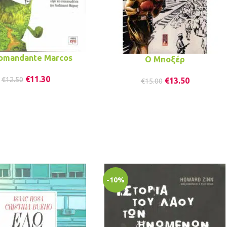
omandante Marcos
Ο Μποξέρ
€
11.30
€
12.50
€
13.50
€
15.00
-10%