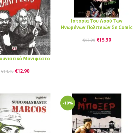
Ιστορία Του Λαού Των
Ηνωμένων Πολιτειών Σε Comic
€
15.30
€
17.00
ουνιστικό Μανιφέστο
€
12.90
€
14.40
-10%