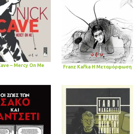
Cave – Mercy On Me
Franz Kafka Η Μεταμόρφωση