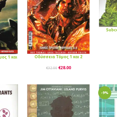
Subc
Οδύσσεια Τόμος 1 και 2
ος 1 και
€
28.00
€
32.00
-9%