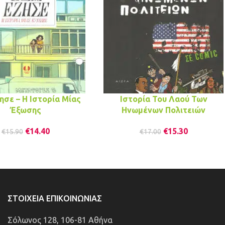
ησε – Η Ιστορία Μίας
Ιστορία Του Λαού Των
Έξωσης
Ηνωμένων Πολιτειών
€
14.40
€
15.30
€
15.90
€
17.00
ΣΤΟΙΧΕΊΑ ΕΠΙΚΟΙΝΩΝΊΑΣ
Σόλωνος 128, 106-81 Αθήνα