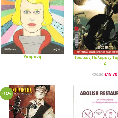
Υπομονή
Τρωικός Πόλεμος, Τόμ
2
€
18.70
€
20.80
-12%