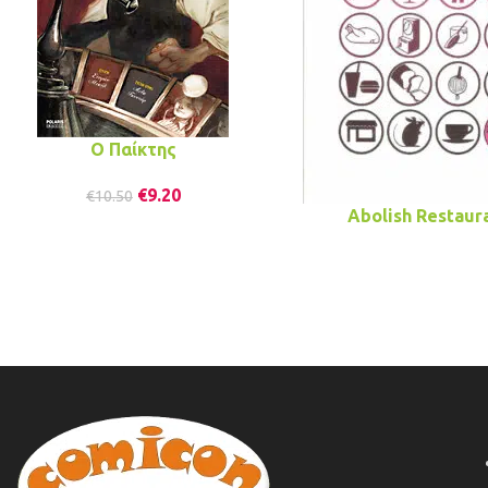
Ο Παίκτης
€
9.20
€
10.50
Abolish Restaur