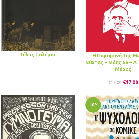
Τέλος Πολέμου
Η Παραμονή Της Μ
Νύχτας – Μάης 68 – Α΄,
Μέρος
€
17.00
€
18.00
-10%