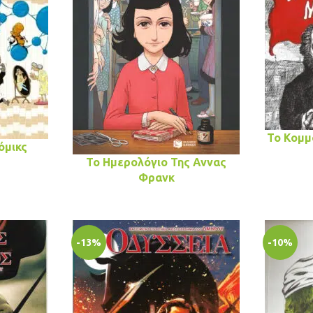
Το Κομμ
όμικς
Το Ημερολόγιο Της Αννας
Φρανκ
-13%
-10%