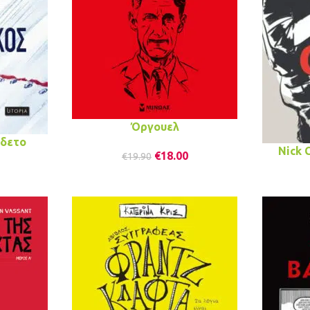
Όργουελ
όδετο
Nick 
€
18.00
€
19.90