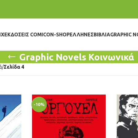
IX
ΕΚΔΌΣΕΙΣ COMICON-SHOP
ΈΛΛΗΝΕΣ
ΒΙΒΛΊΑ
GRAPHIC N
Graphic Novels Κοινωνικά
ά
Σελίδα 4
-10%