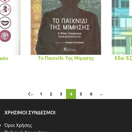
Το Παιχνίδι Της Μίμησης
Εδώ Έζ
ants
←
1
2
3
4
5
6
→
ΧΡΉΣΙΜΟΙ ΣΎΝΔΕΣΜΟΙ
Όροι Χρήσης