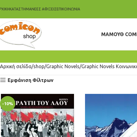
ΡΧΙΚΗ
ΚΑΤΆΣΤΗΜΑ
ΝΈΕΣ ΑΦΊΞΕΙΣ
ΕΠΙΚΟΙΝΩΝΊΑ
ΜΑΜΟΥΘ COM
Αρχική σελίδα
shop
Graphic Novels
Graphic Novels Κοινωνικ
Εμφάνιση Φίλτρων
-10%