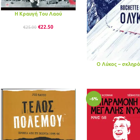
Η Κραυγή Του Λαού
€
22.50
€
25.00
Ο Λύκος – σκληρ
-6%