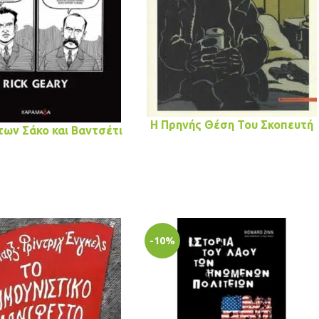
Η Πρηνής Θέση Του Σκοπευτή
των Σάκο και Βαντσέτι
-10%