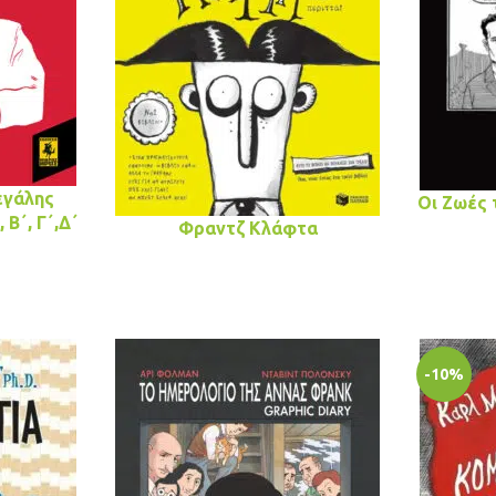
εγάλης
Οι Ζωές 
 Β΄, Γ΄,Δ΄
Φραντζ Κλάφτα
-10%