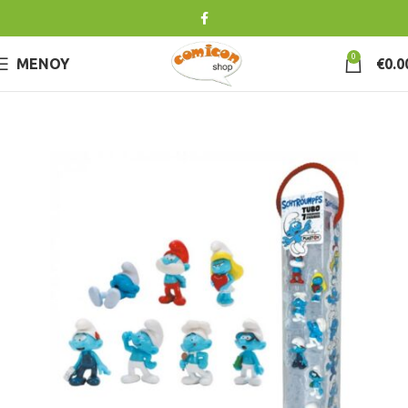
0
ΜΕΝΟΎ
€
0.0