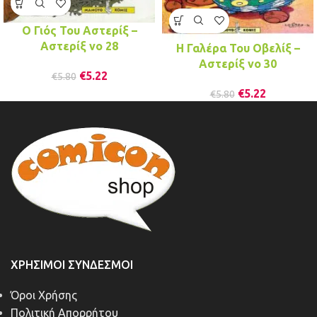
Ο Γιός Του Αστερίξ –
Αστερίξ νo 28
Η Γαλέρα Του Οβελίξ –
Αστερίξ νo 30
€
5.22
€
5.80
€
5.22
€
5.80
ΧΡΉΣΙΜΟΙ ΣΎΝΔΕΣΜΟΙ
Όροι Χρήσης
Πολιτική Απορρήτου