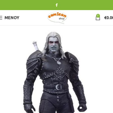
0
ΜΕΝΟΎ
€
0.0