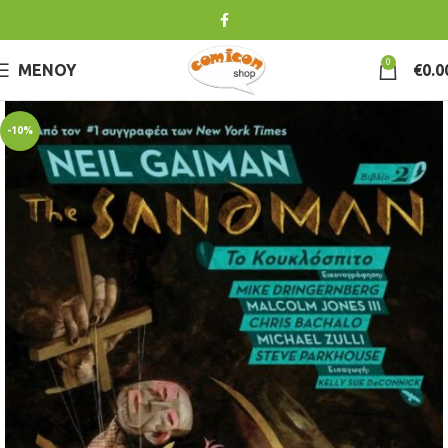
0
ΜΕΝΟΎ
€
0.0
-10%