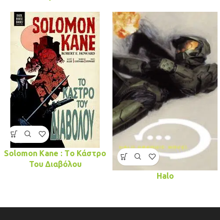
Solomon Kane : Tο Κάστρο
Του Διαβόλου
Halo