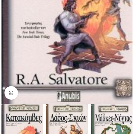
Κλικ για μεγέθυνση