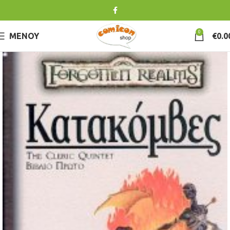
0
ΜΕΝΟΎ
€
0.0