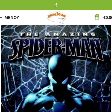
0
ΜΕΝΟΎ
€
0.0