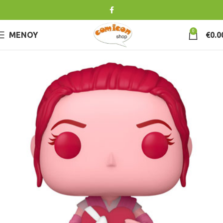
0
ΜΕΝΟΎ
€
0.0