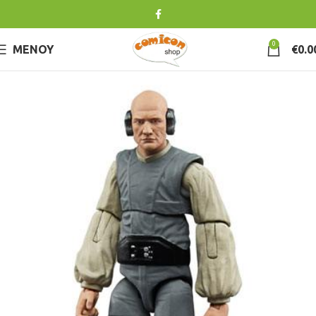
0
ΜΕΝΟΎ
€
0.0