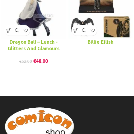
Dragon Ball – Lunch -
Billie Eilish
Glitters And Glamours
€
48.00
€
52.00