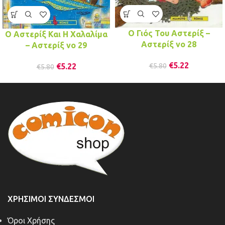
Ο Γιός Του Αστερίξ –
Ο Αστερίξ Και Η Χαλαλίμα
Αστερίξ νo 28
– Αστερίξ νo 29
€
5.22
€
5.22
€
5.80
€
5.80
ΧΡΉΣΙΜΟΙ ΣΎΝΔΕΣΜΟΙ
Όροι Χρήσης