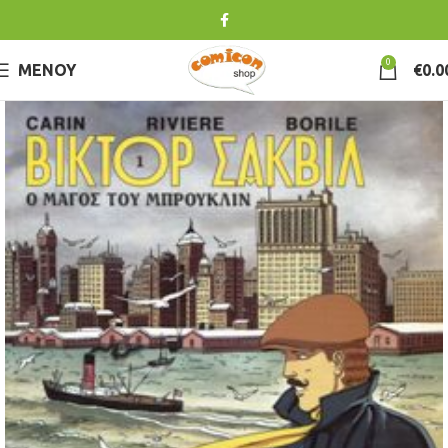
0
ΜΕΝΟΎ
€
0.0