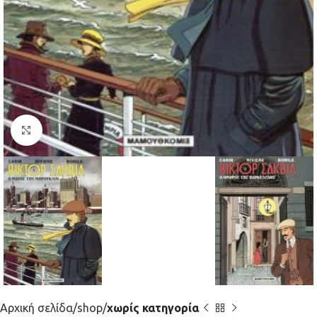
Κλικ για μεγέθυνση
Αρχική σελίδα
shop
χωρίς κατηγορία