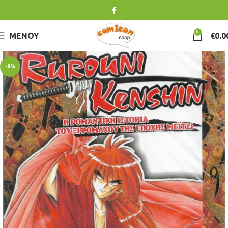
0
ΜΕΝΟΎ
€
0.0
-9%