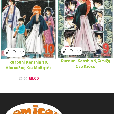
Rurouni Kenshin 9, Άφιξη
Rurouni Kenshin 10,
Στο Κιότο
Δάσκαλος Και Μαθητής
€
9.00
€
9.90