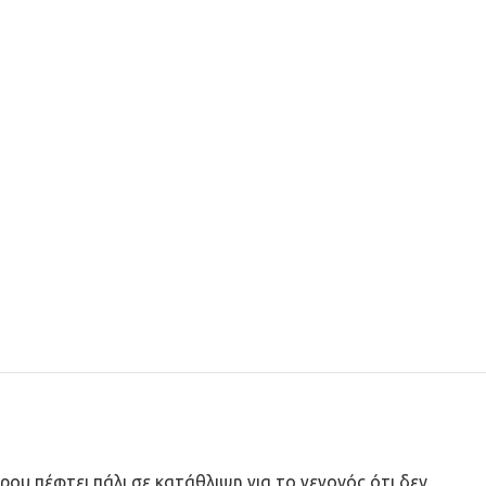
ρου πέφτει πάλι σε κατάθλιψη για το γεγονός ότι δεν