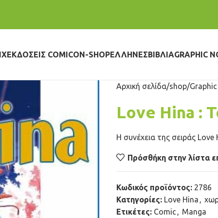
IX
ΕΚΔΌΣΕΙΣ COMICON-SHOP
ΈΛΛΗΝΕΣ
ΒΙΒΛΊΑ
GRAPHIC N
Αρχική σελίδα
shop
Graphic
Love Hina : 
Η συνέχεια της σειράς Love H
Πρόσθήκη στην λίστα ε
Κωδικός προϊόντος:
2786
Κατηγορίες:
Love Hina
,
χωρ
Ετικέτες:
Comic
,
Manga