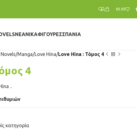
€
0.00
OVELS
ΝΕΑΝΙΚΆ
ΦΙΓΟΎΡΕΣ
ΣΠΆΝΙΑ
 Novels
Manga
Love Hina
Love Hina : Τόμος 4
Τόμος 4
ina ..
πιθυμιών
ίς κατηγορία