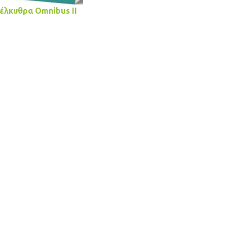
λκυθρα Omnibus II