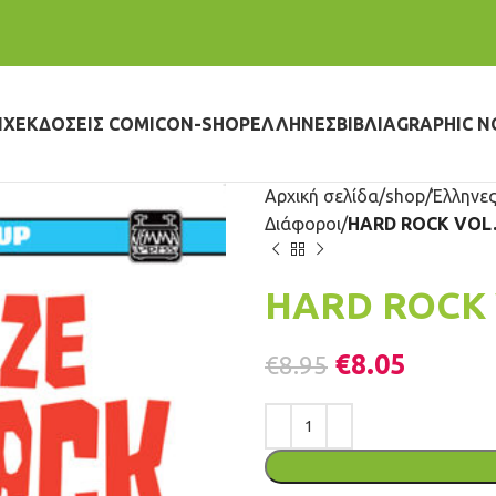
IX
ΕΚΔΌΣΕΙΣ COMICON-SHOP
ΈΛΛΗΝΕΣ
ΒΙΒΛΊΑ
GRAPHIC N
Αρχική σελίδα
shop
Έλληνες
Διάφοροι
HARD ROCK VOL.
HARD ROCK 
€
8.05
€
8.95