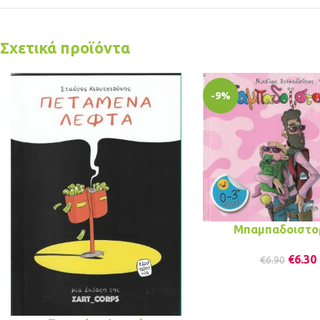
Σχετικά προϊόντα
-9%
Μπαμπαδοιστο
€
6.30
€
6.90