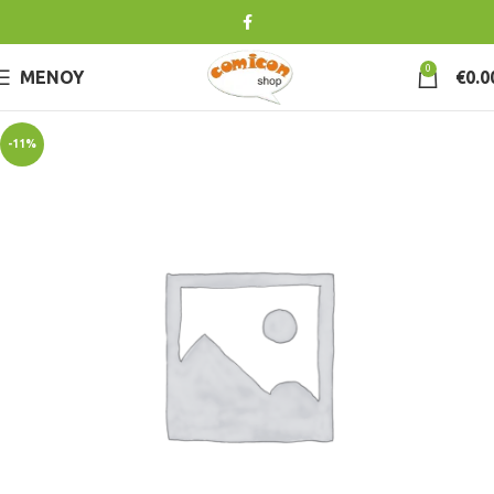
0
ΜΕΝΟΎ
€
0.0
-11%