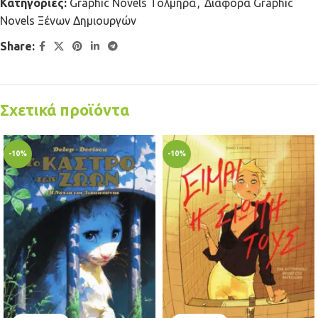
Κατηγορίες:
Graphic Novels Τολμηρά
,
Διάφορα Graphic
Novels Ξένων Δημιουργών
Share:
Σχετικά προϊόντα
-10%
-10%