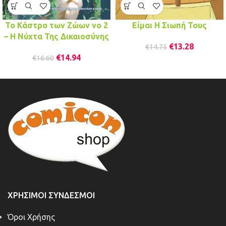
Το Κάστρο των Ζώων νο 2
Είμαι Η Σιωπή Τους
– Η Νύχτα Της Δικαιοσύνης
€
13.28
€
14.75
€
14.94
€
16.60
ΧΡΉΣΙΜΟΙ ΣΎΝΔΕΣΜΟΙ
Όροι Χρήσης