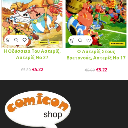
Η Οδύσσεια Του Αστερίξ,
Ο Αστερίξ Στους
Αστερίξ No 27
Βρετανούς, Αστερίξ No 17
€
5.22
€
5.22
€
5.80
€
5.80