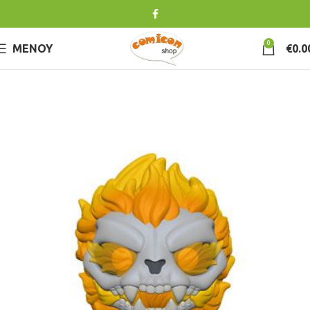
0
ΜΕΝΟΎ
€
0.0