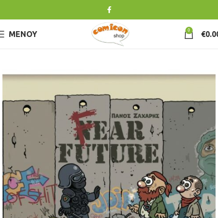
0
ΜΕΝΟΎ
€
0.0