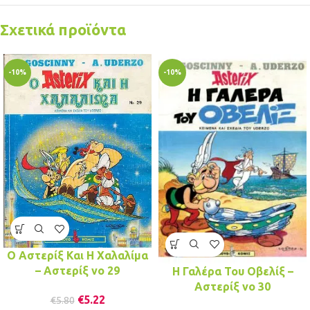
Σχετικά προϊόντα
-10%
-10%
Ο Αστερίξ Και Η Χαλαλίμα
– Αστερίξ νo 29
Η Γαλέρα Του Οβελίξ –
Αστερίξ νo 30
€
5.22
€
5.80