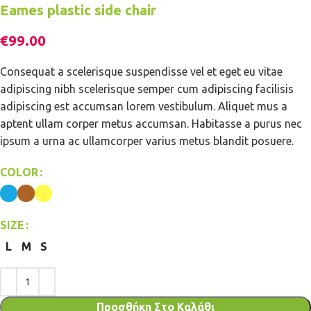
Eames plastic side chair
€
99.00
Consequat a scelerisque suspendisse vel et eget eu vitae
adipiscing nibh scelerisque semper cum adipiscing facilisis
adipiscing est accumsan lorem vestibulum. Aliquet mus a
aptent ullam corper metus accumsan. Habitasse a purus nec
ipsum a urna ac ullamcorper varius metus blandit posuere.
COLOR
SIZE
L
M
S
Προσθήκη Στο Καλάθι