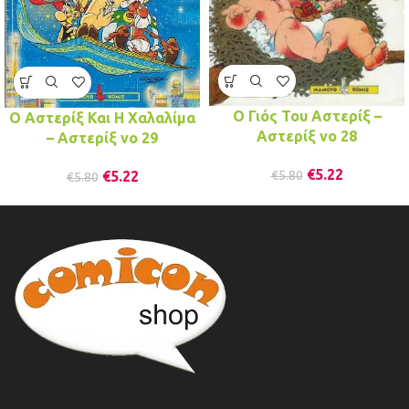
Ο Γιός Του Αστερίξ –
Ο Αστερίξ Και Η Χαλαλίμα
Αστερίξ νo 28
– Αστερίξ νo 29
€
5.22
€
5.22
€
5.80
€
5.80