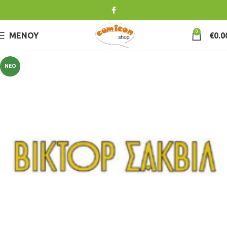
0
ΜΕΝΟΎ
€
0.0
ΝΈΟ