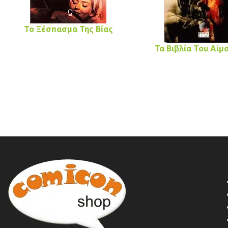
Το Ξέσπασμα Της Βίας
Τα Βιβλία Του Αίμα