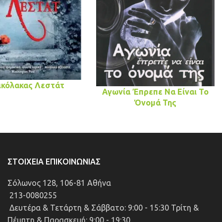
ικόλακας Λεστάτ
Αγωνία Έπρεπε Να Είναι Το
Όνομά Της
ΣΤΟΙΧΕΊΑ ΕΠΙΚΟΙΝΩΝΊΑΣ
Σόλωνος 128, 106-81 Αθήνα
213-0080255
Δευτέρα & Τετάρτη & Σάββατο: 9:00 - 15:30 Τρίτη &
Πέμπτη & Παρασκευή: 9:00 - 19:30