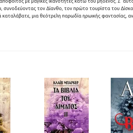
απόφοιτος με μαγικές ικανότητες κάτω του μηδενός. Σ’ αυτό 
υ, συνοδεύοντας τον Δίανθο, τον πρώτο τουρίστα του Δίσκο
ά καταλάβατε, μια θεότρελη παρωδία ηρωικής φαντασίας, αν