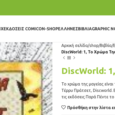
IX
ΕΚΔΌΣΕΙΣ COMICON-SHOP
ΈΛΛΗΝΕΣ
ΒΙΒΛΊΑ
GRAPHIC N
Αρχική σελίδα
shop
Βιβλία
DiscWorld: 1, Το Χρώμα Τη
DiscWorld: 1
Το χρώμα της μαγείας είναι
Τέρρυ Πράτσετ,
Discworld.
Ε
τις εκδόσεις
Παρά Πέντε
το 
Πρόσθήκη στην λίστα ε