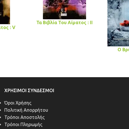
Τα Βιβλία Του Αίματος : II
τος : V
Ο Βρ
ΧΡΉΣΙΜΟΙ ΣΎΝΔΕΣΜΟΙ
Όροι Χρήσης
Πολιτική Απορρήτου
Τρόποι Αποστολής
Τρόποι Πληρωμής