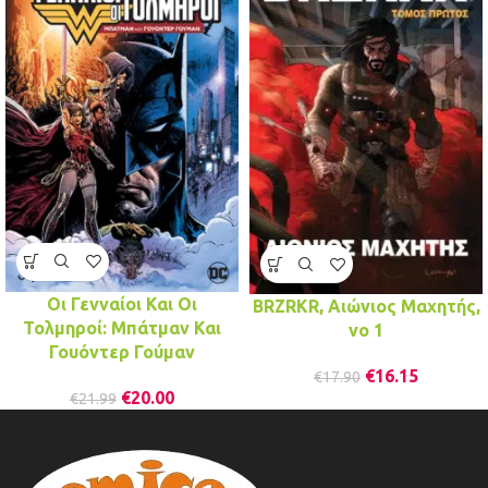
Οι Γενναίοι Και Οι
BRZRKR, Αιώνιος Μαχητής,
Τολμηροί: Μπάτμαν Και
νο 1
Γουόντερ Γούμαν
€
16.15
€
17.90
€
20.00
€
21.99