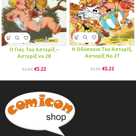
Η Οδύσσεια Του Αστερίξ,
Ο Γιός Του Αστερίξ –
Αστερίξ No 27
Αστερίξ νo 28
€
5.22
€
5.22
€
5.80
€
5.80