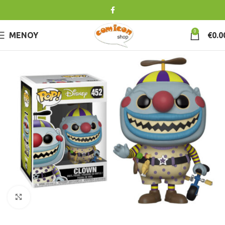
0
ΜΕΝΟΎ
€
0.0
Κλικ για μεγέθυνση