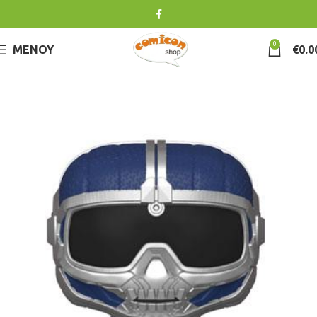
0
ΜΕΝΟΎ
€
0.0