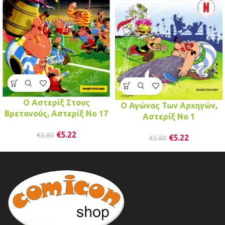
Ο Αστερίξ Στους
Ο Αγώνας Των Αρχηγών,
Βρετανούς, Αστερίξ No 17
Αστερίξ No 1
€
5.22
€
5.80
€
5.22
€
5.80