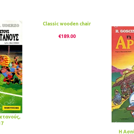
Classic wooden chair
€
189.00
ετανούς,
17
H Aσπ