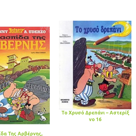
Το Χρυσό Δρεπάνι – Αστερίξ
νo 16
ίδα Της Αρβέρνης,