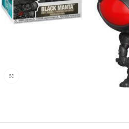
Κλικ για μεγέθυνση