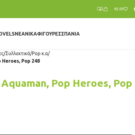
€
0.00
OVELS
ΝΕΑΝΙΚΆ
ΦΙΓΟΎΡΕΣ
ΣΠΆΝΙΑ
ες
Συλλεκτικά
Pop κ.α
 Heroes, Pop 248
, Aquaman, Pop Heroes, Pop