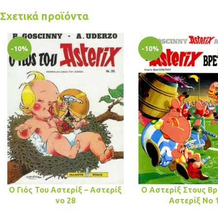
Σχετικά προϊόντα
-10%
-10%
Ο Γιός Του Αστερίξ – Αστερίξ
Ο Αστερίξ Στους Βρ
νo 28
Αστερίξ No 