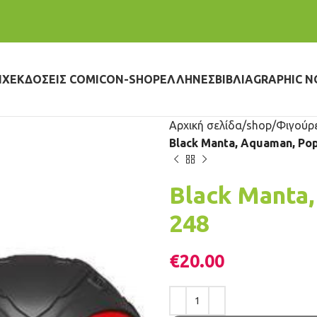
IX
ΕΚΔΌΣΕΙΣ COMICON-SHOP
ΈΛΛΗΝΕΣ
ΒΙΒΛΊΑ
GRAPHIC N
Αρχική σελίδα
shop
Φιγούρ
Black Manta, Aquaman, Pop
Black Manta
248
€
20.00