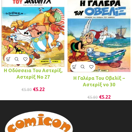
Η Οδύσσεια Του Αστερίξ,
Αστερίξ No 27
Η Γαλέρα Του Οβελίξ –
Αστερίξ νo 30
€
5.22
€
5.80
€
5.22
€
5.80