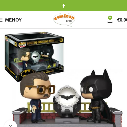
0
ΜΕΝΟΎ
€
0.0
Κλικ για μεγέθυνση