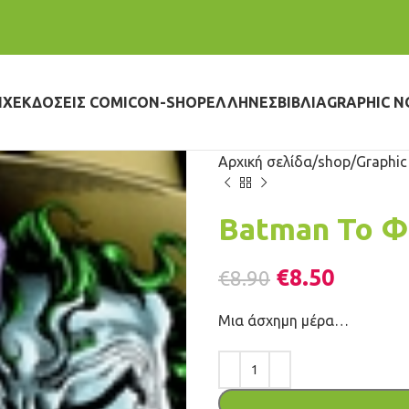
IX
ΕΚΔΌΣΕΙΣ COMICON-SHOP
ΈΛΛΗΝΕΣ
ΒΙΒΛΊΑ
GRAPHIC N
Αρχική σελίδα
shop
Graphic
Batman Το Φ
€
8.50
€
8.90
Μια άσχημη μέρα…