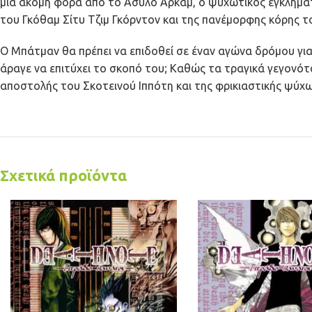
μία ακόμη φορά από το Ασυλο Αρκαμ, ο ψυχωτικός εγκληματ
του Γκόθαμ Σίτυ Τζιμ Γκόρντον και της πανέμορφης κόρης 
Ο Μπάτμαν θα πρέπει να επιδοθεί σε έναν αγώνα δρόμου για
άραγε να επιτύχει το σκοπό του; Καθώς τα τραγικά γεγονό
αποστολής του Σκοτεινού Ιππότη και της φρικιαστικής ψύχω
Σχετικά προϊόντα