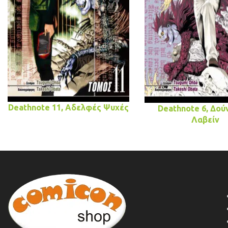
Deathnote 11, Αδελφές Ψυχές
Deathnote 6, Δούν
Λαβείν