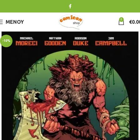
0
ΜΕΝΟΎ
€
0.0
-10%