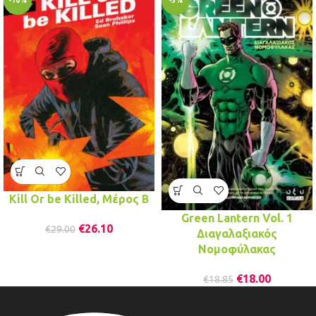
-10%
-5%
Kill Or be Killed, Μέρος Β
Green Lantern Vol. 1
€
26.10
€
29.00
Διαγαλαξιακός
Νομοφύλακας
€
18.00
€
18.85