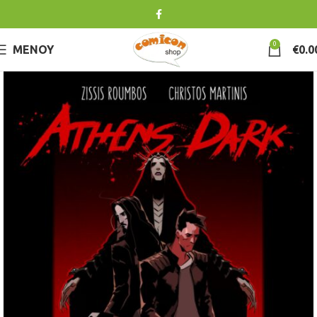
0
ΜΕΝΟΎ
€
0.0