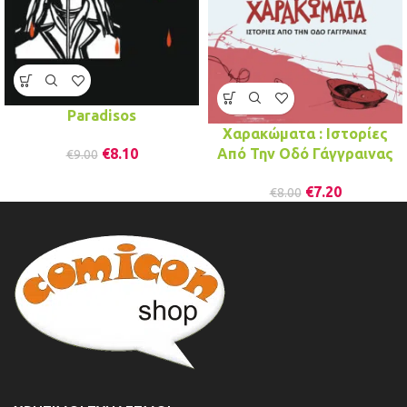
Paradisos
Χαρακώματα : Ιστορίες
Από Την Οδό Γάγγραινας
€
8.10
€
9.00
€
7.20
€
8.00