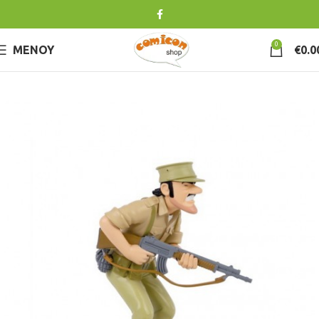
0
ΜΕΝΟΎ
€
0.0