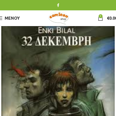
0
ΜΕΝΟΎ
€
0.0