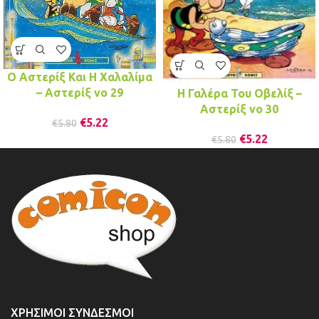
Ο Αστερίξ Και Η Χαλαλίμα
– Αστερίξ νo 29
Η Γαλέρα Του Οβελίξ –
Αστερίξ νo 30
€
5.22
€
5.80
€
5.22
€
5.80
ΧΡΉΣΙΜΟΙ ΣΎΝΔΕΣΜΟΙ