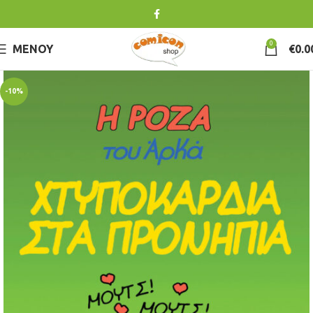
0
ΜΕΝΟΎ
€
0.0
-10%