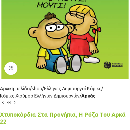
Κλικ για μεγέθυνση
Αρχική σελίδα
shop
Έλληνες Δημιουργοί Κόμικς
Κόμικς Χιούμορ Ελλήνων Δημιουργών
Αρκάς
Χτυποκάρδια Στα Προνήπια, Η Ρόζα Του Αρκά
22