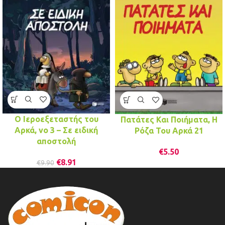
Ο Ιεροεξεταστής του
Πατάτες Και Ποιήματα, Η
Αρκά, νο 3 – Σε ειδική
Ρόζα Του Αρκά 21
αποστολή
€
5.50
€
8.91
€
9.90