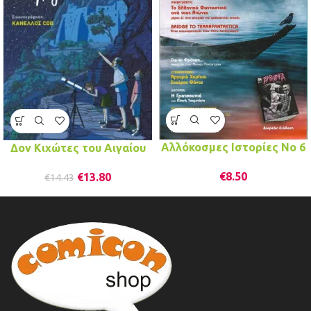
Αλλόκοσμες Ιστορίες Νο 6
Δον Κιχώτες του Αιγαίου
€
8.50
€
13.80
€
14.43