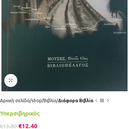
Κλικ για μεγέθυνση
Αρχική σελίδα
shop
Βιβλία
Διάφορα Βιβλία
Υπερσιβηρικός
€
12.40
€
13.80