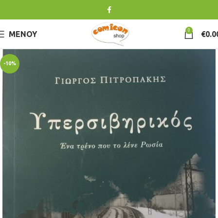
0
ΜΕΝΟΎ
€
0.0
-10%