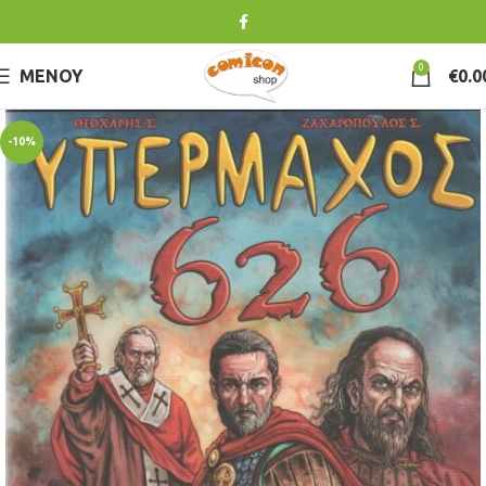
0
ΜΕΝΟΎ
€
0.0
-10%