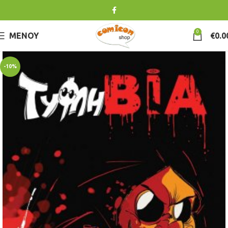
0
ΜΕΝΟΎ
€
0.0
-10%