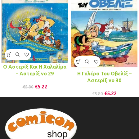
Ο Αστερίξ Και Η Χαλαλίμα
– Αστερίξ νo 29
Η Γαλέρα Του Οβελίξ –
Αστερίξ νo 30
€
5.22
€
5.80
€
5.22
€
5.80