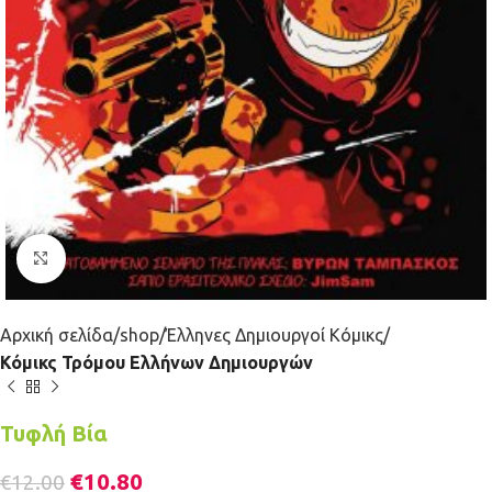
Κλικ για μεγέθυνση
Αρχική σελίδα
shop
Έλληνες Δημιουργοί Κόμικς
Κόμικς Τρόμου Ελλήνων Δημιουργών
Τυφλή Βία
€
10.80
€
12.00