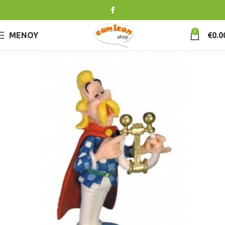
0
ΜΕΝΟΎ
€
0.0