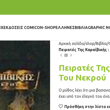
IX
ΕΚΔΌΣΕΙΣ COMICON-SHOP
ΈΛΛΗΝΕΣ
ΒΙΒΛΊΑ
GRAPHIC N
Αρχική σελίδα
shop
Βιβλία
Πειρατές Της Καραϊβικής :
Πειρατές Της
Του Νεκρού
Ο μύθος λέει ότι μια βασανι
έχει υπό τον έλεγχό του έν
Πρόσθήκη στην λίστα ε