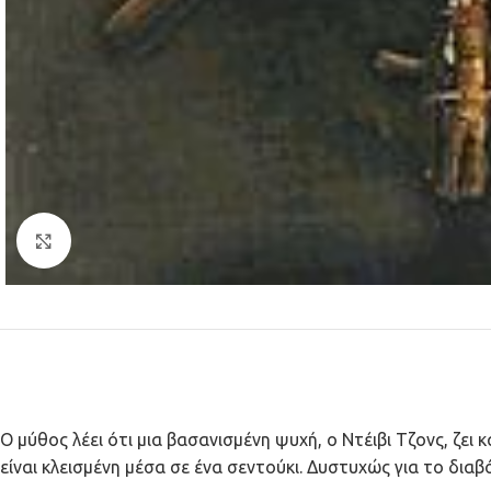
Κλικ για μεγέθυνση
Ο μύθος λέει ότι μια βασανισμένη ψυχή, ο Ντέιβι Τζονς, ζε
είναι κλεισμένη μέσα σε ένα σεντούκι. Δυστυχώς για το δια