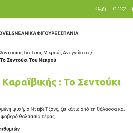
€
0.00
OVELS
ΝΕΑΝΙΚΆ
ΦΙΓΟΎΡΕΣ
ΣΠΆΝΙΑ
Φαντασίας Για Τους Μικρούς Αναγνώστες
 Το Σεντούκι Του Νεκρού
 Καραϊβικής : Το Σεντούκι
σμένη ψυχή, ο Ντέιβι Τζονς, ζει κάτω από τη θάλασσα και
α φοβερό θαλάσσιο τέρας.
πιθυμιών