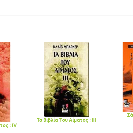
Σά
Τα Βιβλία Του Αίματος : III
τος : IV