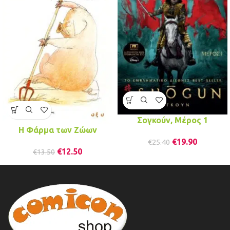
Σογκούν, Μέρος 1
Η Φάρμα των Ζώων
€
19.90
€
25.40
€
12.50
€
13.50