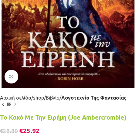
Κλικ για μεγέθυνση
Αρχική σελίδα
shop
Βιβλία
Λογοτεχνία Της Φαντασίας
Το Κακό Με Την Ειρήμη (Joe Ambercrombie)
€
25.92
€
28.80