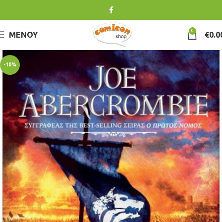
0
ΜΕΝΟΎ
€
0.0
-10%