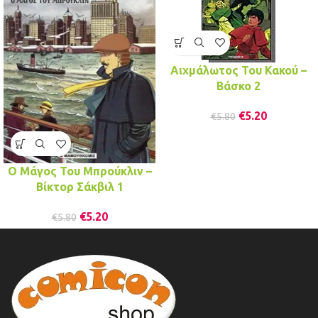
Αιχμάλωτος Του Κακού –
Βάσκο 2
€
5.20
€
5.80
Ο Μάγος Του Μπρούκλιν –
Βίκτορ Σάκβιλ 1
€
5.20
€
5.80