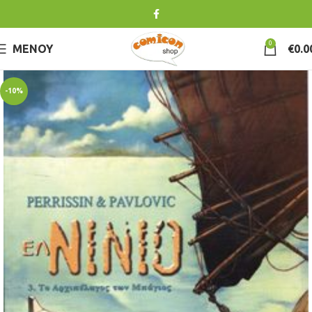
0
ΜΕΝΟΎ
€
0.0
-10%